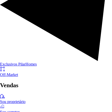
Exclusivos PilarHomes
Off-Market
Vendas
Sou proprietário
Sou corretor