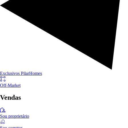
Exclusivos PilarHomes
Off-Market
Vendas
Sou proprietário
Sou corretor