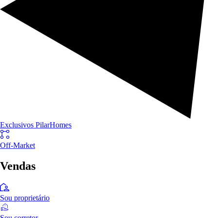
Exclusivos PilarHomes
Off-Market
Vendas
Sou proprietário
Sou corretor