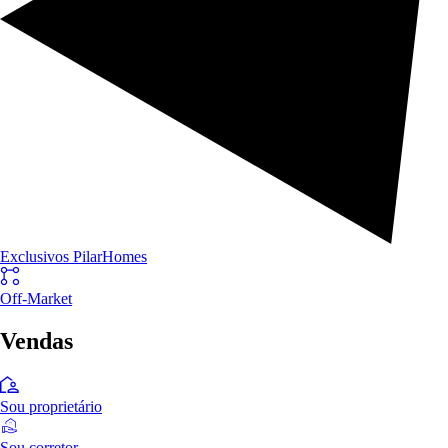
Exclusivos PilarHomes
Off-Market
Vendas
Sou proprietário
Sou corretor