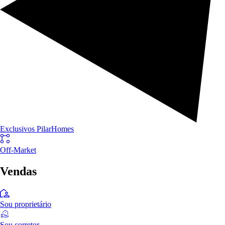
Exclusivos PilarHomes
Off-Market
Vendas
Sou proprietário
Sou corretor